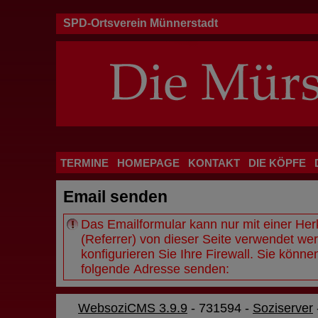
SPD-Ortsverein Münnerstadt
TERMINE
HOMEPAGE
KONTAKT
DIE KÖPFE
Email senden
Das Emailformular kann nur mit einer He
(Referrer) von dieser Seite verwendet wer
konfigurieren Sie Ihre
Firewall
. Sie könne
folgende Adresse senden:
WebsoziCMS 3.9.9
- 731594 -
Soziserver