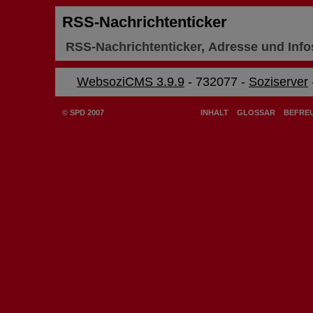
RSS-Nachrichtenticker
RSS-Nachrichtenticker, Adresse und Info
WebsoziCMS 3.9.9
- 732077 -
Soziserver
© SPD 2007
INHALT
GLOSSAR
BEFREU