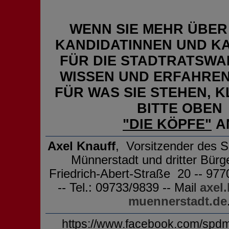
WENN SIE MEHR ÜBER
KANDIDATINNEN UND K
FÜR DIE STADTRATSWA
WISSEN UND ERFAHREN
FÜR WAS SIE STEHEN, K
BITTE OBEN
"DIE KÖPFE"
A
Axel Knauff
, Vorsitzender des 
Münnerstadt und dritter Bürge
Friedrich-Abert-Straße 20 -- 97
-- Tel.: 09733/9839 -- Mail
axel
muennerstadt.de
https://www.facebook.com/spdm