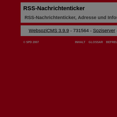
RSS-Nachrichtenticker
RSS-Nachrichtenticker, Adresse und Info
WebsoziCMS 3.9.9
- 731564 -
Soziserver
© SPD 2007
INHALT
GLOSSAR
BEFREU