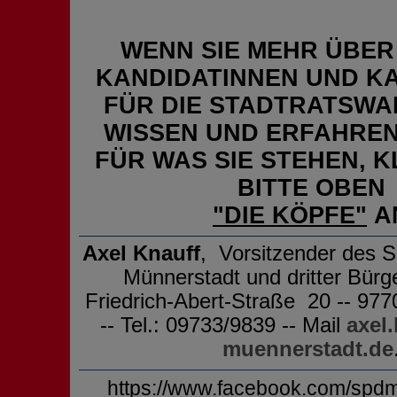
WENN SIE MEHR ÜBER
KANDIDATINNEN UND K
FÜR DIE STADTRATSWA
WISSEN UND ERFAHREN
FÜR WAS SIE STEHEN, K
BITTE OBEN
"DIE KÖPFE"
A
Axel Knauff
, Vorsitzender des 
Münnerstadt und dritter Bürge
Friedrich-Abert-Straße 20 -- 97
-- Tel.: 09733/9839 -- Mail
axel
muennerstadt.de
https://www.facebook.com/spdm